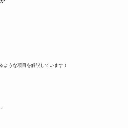
るか
ト
きるような項目を解説しています！
？」