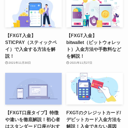
【FXGT入金】
【FXGT入金】
STICPAY（スティックペ
bitwallet（ビットウォレッ
イ）で入金する方法を解
ト）入金方法や手数料など
説！
を解説！
2021年11月30日
2021年11月27日
【FXGT口座タイプ】特徴
FXGTのクレジットカード/
や違いを徹底解説！初心者
デビットカード入金方法を
はスタンダード口座がおす
解説！入金できない原因